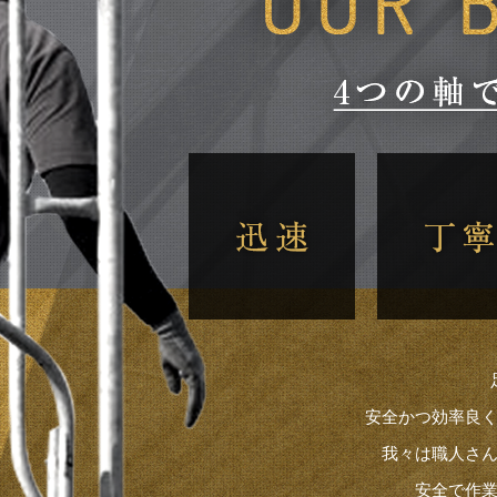
安全かつ効率良
我々は職人さ
安全で作