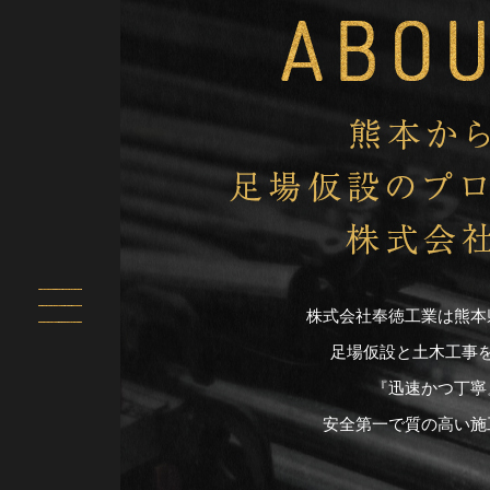
株式会社奉徳工業は熊本
足場仮設と土木工事
『迅速かつ丁寧
安全第一で質の高い施